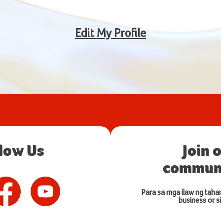
Edit My Profile
llow Us
Join 
communi
Para sa mga ilaw ng taha
business or si