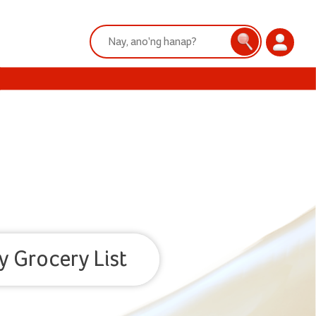
Search:
Search
Login
y Grocery List