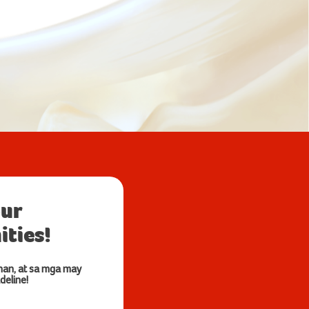
our
ties!
nan, at sa mga may
deline!